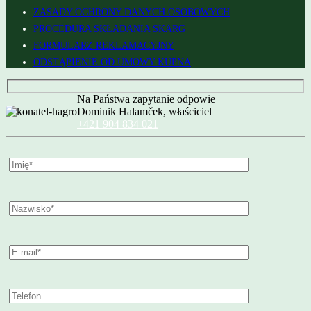
ZASADY OCHRONY DANYCH OSOBOWYCH
PROCEDURA SKŁADANIA SKARG
FORMULARZ REKLAMACYJNY
ODSTĄPIENIE OD UMOWY KUPNA
Na Państwa zapytanie odpowie
Dominik Halamček, właściciel
+421 904 834 021