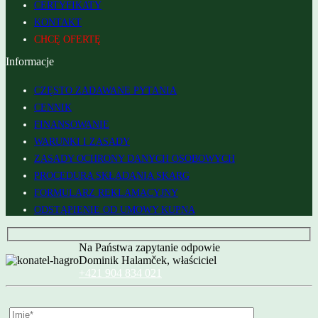
CERTYFIKATY
KONTAKT
CHCĘ OFERTĘ
Informacje
CZĘSTO ZADAWANE PYTANIA
CENNIK
FINANSOWANIE
WARUNKI I ZASADY
ZASADY OCHRONY DANYCH OSOBOWYCH
PROCEDURA SKŁADANIA SKARG
FORMULARZ REKLAMACYJNY
ODSTĄPIENIE OD UMOWY KUPNA
Na Państwa zapytanie odpowie
Dominik Halamček, właściciel
+421 904 834 021