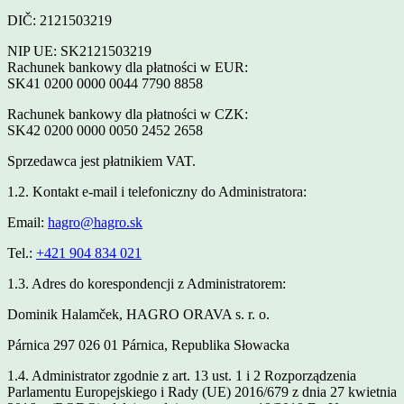
DIČ: 2121503219
NIP UE: SK2121503219
Rachunek bankowy dla płatności w EUR:
SK41 0200 0000 0044 7790 8858
Rachunek bankowy dla płatności w CZK:
SK42 0200 0000 0050 2452 2658
Sprzedawca jest płatnikiem VAT.
1.2. Kontakt e-mail i telefoniczny do Administratora:
Email:
hagro@hagro.sk
Tel.:
+421 904 834 021
1.3. Adres do korespondencji z Administratorem:
Dominik Halamček, HAGRO ORAVA s. r. o.
Párnica 297 026 01 Párnica, Republika Słowacka
1.4. Administrator zgodnie z art. 13 ust. 1 i 2 Rozporządzenia
Parlamentu Europejskiego i Rady (UE) 2016/679 z dnia 27 kwietnia