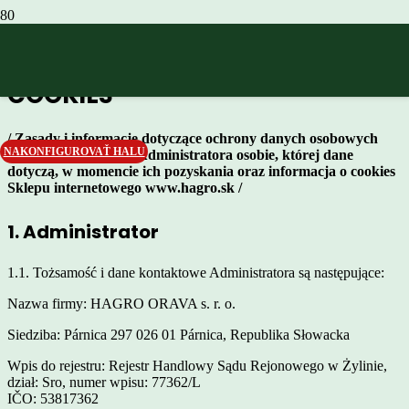
OCHRONA DANYCH
OSOBOWYCH I INFORMACJA O
COOKIES
/ Zasady i informacje dotyczące ochrony danych osobowych
NAKONFIGUROVAŤ HALU
przekazywane przez Administratora osobie, której dane
dotyczą, w momencie ich pozyskania oraz informacja o cookies
Sklepu internetowego www.
hagro.sk /
1. Administrator
1.1. Tożsamość i dane kontaktowe Administratora są następujące:
Nazwa firmy: HAGRO ORAVA s. r. o.
Siedziba: Párnica 297 026 01 Párnica, Republika Słowacka
Wpis do rejestru: Rejestr Handlowy Sądu Rejonowego w Żylinie,
dział: Sro, numer wpisu: 77362/L
IČO: 53817362