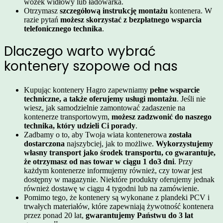
wózek widłowy lub ładowarka.
Otrzymasz
szczegółową instrukcję montażu
kontenera. W
razie pytań
możesz skorzystać z bezpłatnego wsparcia
telefonicznego technika
.
Dlaczego warto wybrać
kontenery szopowe od nas
Kupując kontenery
Hagro
zapewniamy
pełne wsparcie
techniczne, a także oferujemy usługi montażu
. Jeśli nie
wiesz, jak samodzielnie zamontować zadaszenie na
kontenerze transportowym,
możesz zadzwonić do naszego
technika, który udzieli Ci porady
.
Zadbamy o to, aby Twoja wiata kontenerowa
została
dostarczona
najszybciej, jak to możliwe.
Wykorzystujemy
własny transport jako środek transportu, co gwarantuje,
że otrzymasz od nas towar w ciągu 1 do3 dni
. Przy
każdym kontenerze informujemy również, czy towar jest
dostępny w magazynie. Niektóre produkty oferujemy jednak
również dostawę w ciągu 4 tygodni lub na zamówienie.
Pomimo tego, że kontenery są wykonane z plandeki PCV i
trwałych materiałów, które zapewniają żywotność kontenera
przez ponad 20 lat,
gwarantujemy Państwu do 3 lat