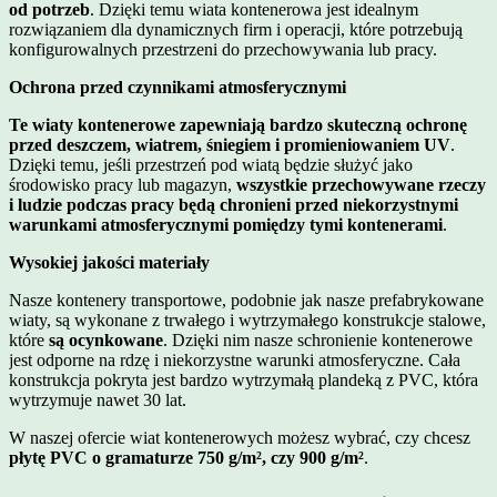
od potrzeb
. Dzięki temu wiata kontenerowa jest idealnym
rozwiązaniem dla dynamicznych firm i operacji, które potrzebują
konfigurowalnych przestrzeni do przechowywania lub pracy.
Ochrona przed czynnikami atmosferycznymi
Te wiaty kontenerowe zapewniają bardzo skuteczną ochronę
przed deszczem, wiatrem, śniegiem i promieniowaniem UV
.
Dzięki temu, jeśli przestrzeń pod wiatą będzie służyć jako
środowisko pracy lub magazyn,
wszystkie przechowywane rzeczy
i ludzie podczas pracy będą chronieni przed niekorzystnymi
warunkami atmosferycznymi pomiędzy tymi kontenerami
.
Wysokiej jakości materiały
Nasze kontenery transportowe, podobnie jak nasze
prefabrykowane
wiaty
, są wykonane z trwałego i wytrzymałego
konstrukcje stalowe
,
które
są ocynkowane
. Dzięki nim nasze schronienie kontenerowe
jest odporne na rdzę i niekorzystne warunki atmosferyczne. Cała
konstrukcja pokryta jest bardzo wytrzymałą plandeką z PVC, która
wytrzymuje nawet 30 lat
.
W naszej ofercie wiat kontenerowych możesz wybrać, czy chcesz
płytę PVC o gramaturze 750 g/m², czy 900 g/m²
.