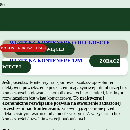
Wiaty na kontenery
morskie
WIATY NA KONTENERY O DŁUGOŚCI 6
M
NAKONFIGUROVAŤ HALU
ZOBACZ WIĘCEJ
WIATY NA KONTENERY 12M
ZOBACZ
WIĘCEJ
Jeśli posiadasz kontenery transportowe i szukasz sposobu na
efektywne powiększenie przestrzeni magazynowej lub roboczej bez
konieczności budowania skomplikowanych konstrukcji, idealnym
rozwiązaniem jest wiata kontenerowa
. To praktyczne i
ekonomiczne rozwiązanie pozwala na stworzenie zadaszonej
przestrzeni nad kontenerami
, zapewniającej ochronę przed
niekorzystnymi warunkami atmosferycznymi. A wszystko to bez
konieczności dużych inwestycji budowlanych.