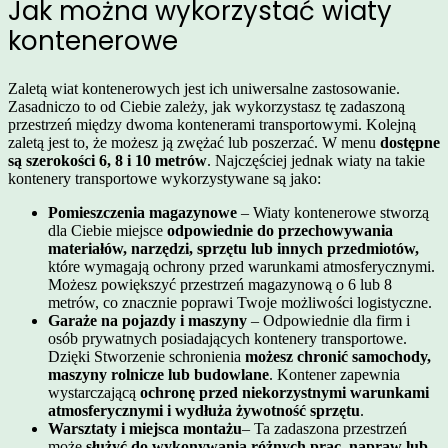
Jak można wykorzystać wiaty
kontenerowe
Zaletą wiat kontenerowych jest ich uniwersalne zastosowanie.
Zasadniczo to od Ciebie zależy, jak wykorzystasz tę zadaszoną
przestrzeń między dwoma kontenerami transportowymi. Kolejną
zaletą jest to, że możesz ją zwężać lub poszerzać. W menu
dostępne
są szerokości 6, 8 i 10 metrów
. Najczęściej jednak wiaty na takie
kontenery transportowe wykorzystywane są jako:
Pomieszczenia magazynowe
– Wiaty kontenerowe stworzą
dla Ciebie miejsce
odpowiednie do przechowywania
materiałów, narzędzi, sprzętu lub innych przedmiotów,
które wymagają ochrony przed warunkami atmosferycznymi.
Możesz powiększyć przestrzeń magazynową o 6 lub 8
metrów, co znacznie poprawi Twoje możliwości logistyczne.
Garaże na pojazdy i maszyny
– Odpowiednie dla firm i
osób prywatnych posiadających kontenery transportowe.
Dzięki Stworzenie schronienia
możesz chronić samochody,
maszyny rolnicze lub budowlane
. Kontener zapewnia
wystarczającą
ochronę przed niekorzystnymi warunkami
atmosferycznymi i wydłuża żywotność sprzętu
.
Warsztaty i miejsca montażu
– Ta zadaszona przestrzeń
może
służyć do wykonywania różnych prac, napraw lub