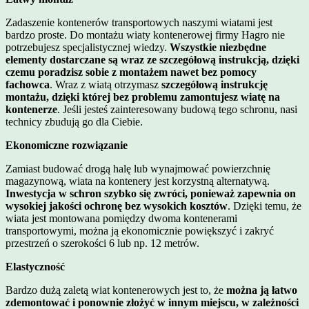
Zadaszenie kontenerów transportowych naszymi wiatami jest
bardzo proste. Do montażu wiaty kontenerowej firmy
Hagro
nie
potrzebujesz specjalistycznej wiedzy.
Wszystkie niezbędne
elementy dostarczane są wraz ze szczegółową instrukcją, dzięki
czemu poradzisz sobie z montażem nawet bez pomocy
fachowca
. Wraz z wiatą otrzymasz
szczegółową instrukcję
montażu, dzięki której bez problemu zamontujesz wiatę na
kontenerze
. Jeśli jesteś zainteresowany budową tego schronu, nasi
technicy zbudują go dla Ciebie.
Ekonomiczne rozwiązanie
Zamiast budować drogą halę lub wynajmować powierzchnię
magazynową, wiata na kontenery
jest korzystną alternatywą.
Inwestycja w schron szybko się zwróci, ponieważ zapewnia on
wysokiej jakości ochronę bez wysokich kosztów
. Dzięki temu, że
wiata jest montowana pomiędzy dwoma kontenerami
transportowymi, można ją ekonomicznie powiększyć i zakryć
przestrzeń o szerokości 6 lub np. 12 metrów.
Elastyczność
Bardzo dużą zaletą wiat kontenerowych jest to, że
można ją łatwo
zdemontować i ponownie złożyć w innym miejscu, w zależności