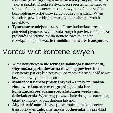
jako warsztat
. Dzięki elastyczności i prostemu montażowi
schronień na kontenerze transportowym, można je szybko i
bezproblemowo dostosować do potrzeb warsztatu. W ten
sposób zapewnisz idealne warunki do realizacji swoich
projektów.
Tymczasowe miejsca pracy
– Firmy budowlane często
potrzebują tymczasowych, zadaszonych powierzchni podczas
projektów w terenie. Wiata kontenerowa to idealne
rozwiązanie, ponieważ
jest mobilna i łatwa w transporcie
.
Montaż wiat kontenerowych
Wiata kontenerowa
nie wymaga solidnego fundamentu,
więc można ją zbudować na dowolnej powierzchni
.
Kotwienie jest częścią zestawu, co zapewnia stabilność nawet
bez betonowego fundamentu.
Montaż jest bardzo prosty i szybki
– zazwyczaj
można
zbudować kontener w ciągu jednego dnia bez
konieczności posiadania specjalistycznej wiedzy ani
doświadczenia
. Wystarczą powszechnie dostępne narzędzia,
takie jak młotek, klucz, drabina lub nóż.
Aby ułatwić montaż
naszego schronienia na kontenerze
transportowym
zalecamy użycie podnośnika
, na przykład