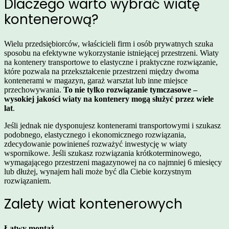
Dlaczego warto wybrać wiatę
kontenerową?
Wielu przedsiębiorców, właścicieli firm i osób prywatnych szuka
sposobu na efektywne wykorzystanie istniejącej przestrzeni. Wiaty
na kontenery transportowe to elastyczne i praktyczne rozwiązanie,
które pozwala na przekształcenie przestrzeni między dwoma
kontenerami w magazyn,
garaż
warsztat lub inne miejsce
przechowywania.
To nie tylko rozwiązanie tymczasowe –
wysokiej jakości wiaty na kontenery mogą służyć przez wiele
lat
.
Jeśli jednak nie dysponujesz kontenerami transportowymi i szukasz
podobnego, elastycznego i ekonomicznego rozwiązania,
zdecydowanie powinieneś rozważyć inwestycję w
wiaty
wspornikowe
. Jeśli szukasz rozwiązania krótkoterminowego,
wymagającego przestrzeni magazynowej na co najmniej 6 miesięcy
lub dłużej,
wynajem hali
może być dla Ciebie korzystnym
rozwiązaniem.
Zalety wiat kontenerowych
Łatwy montaż