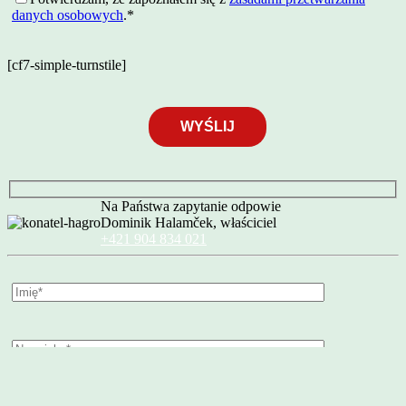
danych osobowych
.*
[cf7-simple-turnstile]
Na Państwa zapytanie odpowie
Dominik Halamček, właściciel
+421 904 834 021