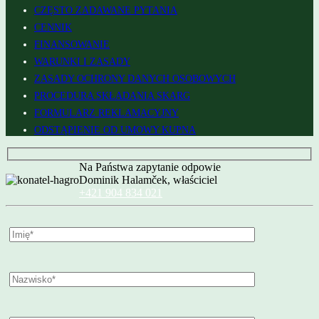
CZĘSTO ZADAWANE PYTANIA
CENNIK
FINANSOWANIE
WARUNKI I ZASADY
ZASADY OCHRONY DANYCH OSOBOWYCH
PROCEDURA SKŁADANIA SKARG
FORMULARZ REKLAMACYJNY
ODSTĄPIENIE OD UMOWY KUPNA
Na Państwa zapytanie odpowie
Dominik Halamček, właściciel
+421 904 834 021