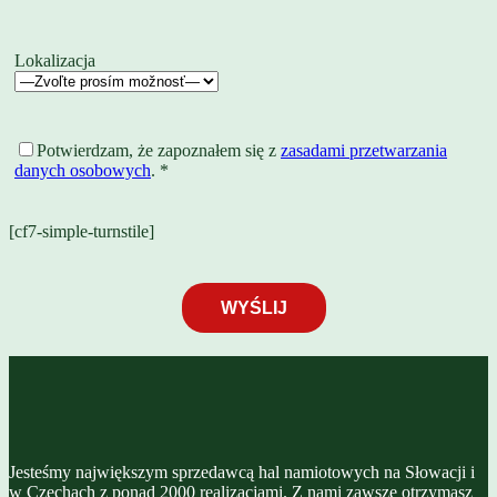
Lokalizacja
Potwierdzam, że zapoznałem się z
zasadami przetwarzania
danych osobowych
. *
[cf7-simple-turnstile]
Jesteśmy największym sprzedawcą hal namiotowych na Słowacji i
w Czechach z ponad 2000 realizacjami. Z nami zawsze otrzymasz