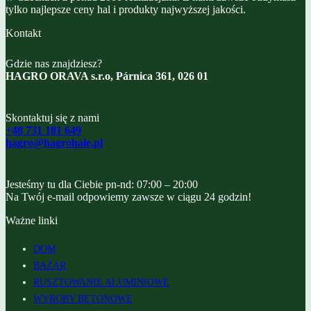
tylko najlepsze ceny hal i produkty najwyższej jakości.
Kontakt
Gdzie nas znajdziesz?
HAGRO ORAVA s.r.o, Párnica 361, 026 01
Skontaktuj się z nami
+48 731 181 649
hagro@hagrohale.pl
Jesteśmy tu dla Ciebie pn-nd: 07:00 – 20:00
Na Twój e-mail odpowiemy zawsze w ciągu 24 godzin!
Ważne linki
DOM
BAZAR
RUSZTOWANIE ALUMINIOWE
WYROBY BETONOWE