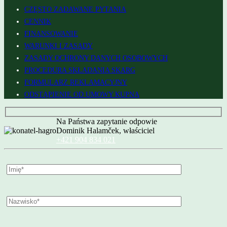
CZĘSTO ZADAWANE PYTANIA
CENNIK
FINANSOWANIE
WARUNKI I ZASADY
ZASADY OCHRONY DANYCH OSOBOWYCH
PROCEDURA SKŁADANIA SKARG
FORMULARZ REKLAMACYJNY
ODSTĄPIENIE OD UMOWY KUPNA
Na Państwa zapytanie odpowie
Dominik Halamček, właściciel
+421 904 834 021