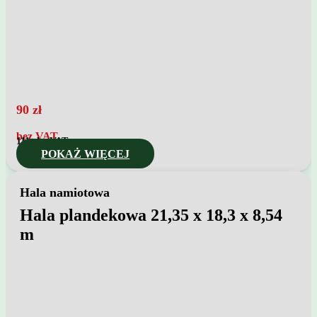
90
zł
bez VAT
111
zł z VAT
POKAŻ WIĘCEJ
Hala namiotowa
Hala plandekowa 21,35 x 18,3 x 8,54
m