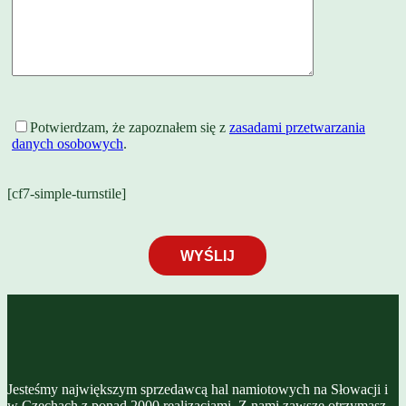
Potwierdzam, że zapoznałem się z
zasadami przetwarzania
danych osobowych
.
[cf7-simple-turnstile]
Jesteśmy największym sprzedawcą hal namiotowych na Słowacji i
w Czechach z ponad 2000 realizacjami. Z nami zawsze otrzymasz