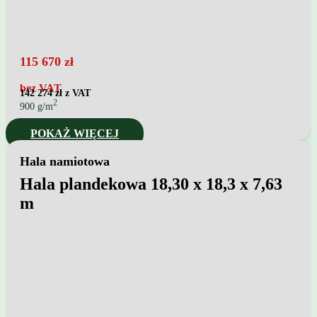
115 670
zł
bez VAT
142 274
zł z VAT
2
900 g/m
POKAŻ WIĘCEJ
Hala namiotowa
Hala plandekowa 18,30 x 18,3 x 7,63
m