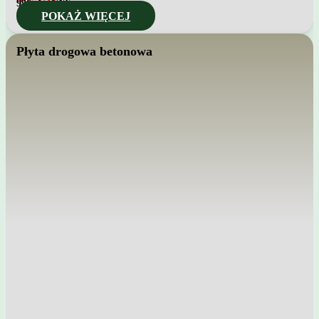
996
zł z VAT
POKAŻ WIĘCEJ
Płyta drogowa betonowa