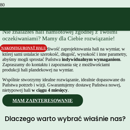
Hala namiotowa
Hala namiotowa
Atypowe hale
Hala plandekowa 21,35 x 18,3 x 8,54 m
Hala plandekowa 18,30 x 18,3 x 7,63 m
Nie znalazłeś hali namiotowej zgodnej z Twoimi
oczekiwaniami? Mamy dla Ciebie rozwiązanie!
NAKONFIGUROVAŤ HALU
Oferujemy Państwu możliwość zaprojektowania hali na wymiar, w
której sami ustalacie szerokość, długość, wysokość i inne parametry,
abyśmy mogli sprostać Państwa
indywidualnym wymaganiom
.
Zapraszamy do kontaktu i zapoznania się z możliwościami
produkcji hali plandekowej na wymiar.
115 670
85 570
zł
zł
Wspólnie stworzymy idealne rozwiązanie, idealnie dopasowane do
Państwa potrzeb i wizji. Gwarantujemy dostawę Państwa nowej,
bez VAT
bez VAT
nietypowej hali
w ciągu 4 miesięcy
.
142 274
105 251
zł z VAT
zł z VAT
2
2
900 g/m
900 g/m
MAM ZAINTERESOWANIE
Dlaczego warto wybrać właśnie nas?