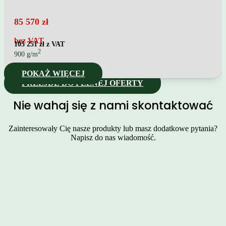
85 570
zł
bez VAT
105 251
zł z VAT
2
900 g/m
POKAŻ WIĘCEJ
PRZEJDŹ DO PEŁNEJ OFERTY
Nie wahaj się z nami skontaktować
Zainteresowały Cię nasze produkty lub masz dodatkowe pytania?
Napisz do nas wiadomość.